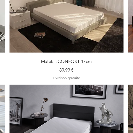
Aperçu rapide
Matelas CONFORT 17cm
Prix
89,99 €
Livraison gratuite