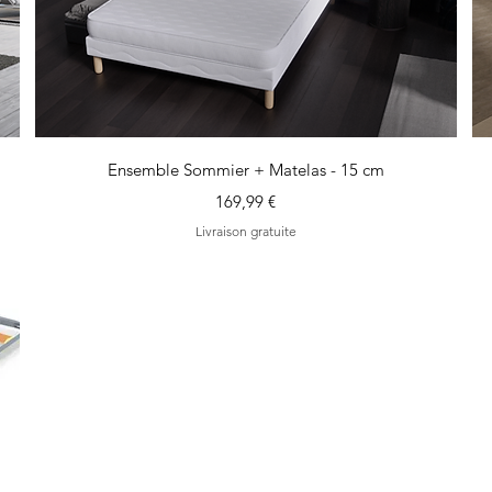
Aperçu rapide
Ensemble Sommier + Matelas - 15 cm
Prix
169,99 €
Livraison gratuite